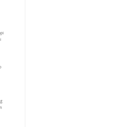
pi
i
p
ng
an