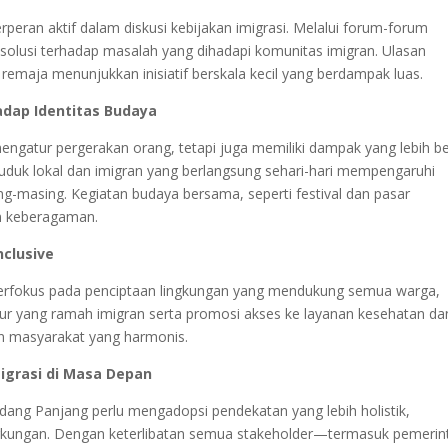
peran aktif dalam diskusi kebijakan imigrasi. Melalui forum-forum
olusi terhadap masalah yang dihadapi komunitas imigran. Ulasan
remaja menunjukkan inisiatif berskala kecil yang berdampak luas.
hadap Identitas Budaya
mengatur pergerakan orang, tetapi juga memiliki dampak yang lebih b
nduduk lokal dan imigran yang berlangsung sehari-hari mempengaruhi
masing. Kegiatan budaya bersama, seperti festival dan pasar
n keberagaman.
clusive
erfokus pada penciptaan lingkungan yang mendukung semua warga,
ur yang ramah imigran serta promosi akses ke layanan kesehatan da
an masyarakat yang harmonis.
migrasi di Masa Depan
Padang Panjang perlu mengadopsi pendekatan yang lebih holistik,
gkungan. Dengan keterlibatan semua stakeholder—termasuk pemerin