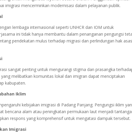
i imigrasi mencerminkan modernisasi dalam pelayanan publik.
al
dengan lembaga internasional seperti UNHCR dan IOM untuk
erjasama ini tidak hanya membantu dalam penanganan pengungsi teta
entang pendekatan mulus terhadap migrasi dan perlindungan hak asas
si
igrasi sangat penting untuk mengurangi stigma dan prasangka terhada
i yang melibatkan komunitas lokal dan imigran dapat menciptakan
dap kabupaten.
ubahan Iklim
mpengaruhi kebijakan imigrasi di Padang Panjang. Pengungsi iklim ya
bat bencana alam atau peningkatan permukaan laut menjadi tantang
apkan respons yang komprehensif untuk mengatasi dampak tersebut.
kan Imigrasi