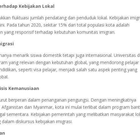
erhadap Kebijakan Lokal
kan fluktuasi jumlah pendatang dan penduduk lokal. Kebijakan imigr
ini. Pada tahun 2020, sekitar 15% dari total populasi kota adalah
n yang responsif terhadap kebutuhan komunitas imigran.
igrasi
anya menarik siswa domestik tetapi juga internasional. Universitas 
rogram yang relevan dengan kebutuhan global, yang mendorong pelajar
ndidikan, seperti visa pelajar, menjadi salah satu aspek penting yang
obal.
isis Kemanusiaan
 turut berperan dalam penanganan pengungsi. Dengan meningkatnya
di Afganistan dan Myanmar, kota ini mulai terlibat dalam program ban
al sementara. Kebijakan pemerintah yang melibatkan masyarakat lo
dalam diskursus kebijakan imigrasi.
ran